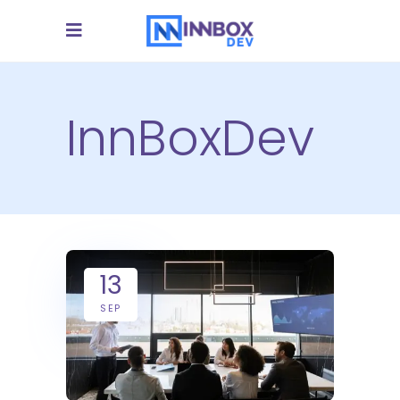
InnBoxDev
13
SEP